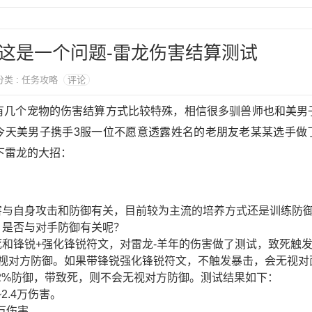
这是一个问题-雷龙伤害结算测试
 分类 : 任务攻略
评论
，有几个宠物的伤害结算方式比较特殊，相信很多驯兽师也和美男
今天美男子携手3服一位不愿意透露姓名的老朋友老某某选手做
下雷龙的大招：
害与自身攻击和防御有关，目前较为主流的培养方式还是训练防
，是否与对手防御有关呢？
和锋锐+强化锋锐符文，对雷龙-羊年的伤害做了测试，致死触
视对方防御。如果带锋锐强化锋锐符文，不触发暴击，会无视对面1
.2%防御，带致死，则不会无视对方防御。测试结果如下：
2.4万伤害。
万伤害。