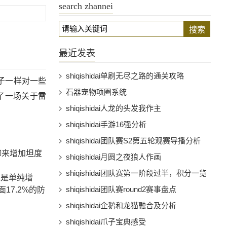
search zhannei
搜索
最近发表
shiqishidai单刷无尽之路的通关攻略
子一样对一些
石器宠物项圈系统
了一场关于雷
shiqishidai人龙的头发我作主
shiqishidai手游16强分析
shiqishidai团队赛S2第五轮观赛导播分析
御来增加坦度
shiqishidai月圆之夜狼人作画
shiqishidai团队赛第一阶段过半，积分一览
发是单纯增
shiqishidai团队赛round2赛事盘点
7.2%的防
shiqishidai企鹅和龙猫融合及分析
shiqishidai爪子宝典感受