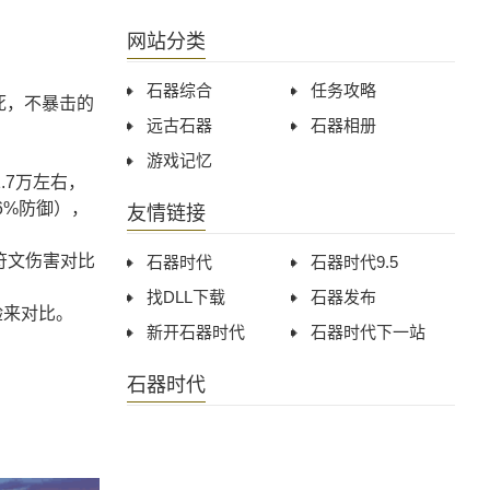
网站分类
石器综合
任务攻略
死，不暴击的
远古石器
石器相册
游戏记忆
.7万左右，
6%防御），
友情链接
符文伤害对比
石器时代
石器时代9.5
找DLL下载
石器发布
验来对比。
新开石器时代
石器时代下一站
石器时代