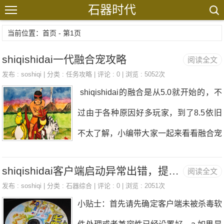
石器时代
当前位置：首页 - 第1页
shiqishidai一代融合宠攻略
阅读全文
发布 :
soshiqi
| 分类 :
任务攻略
| 评论 : 0 | 浏览 : 5052次
shiqishidai的融合是从5.0就开始的，不
过由于各种原因好多玩家，到了8.5依旧
不太了解，小编带大家一起来看看融合宠
的配方吧。其一：参于融合的主体与客体
shiqishidai客户端启动异常出错，提示出错代码及相关解决办法
阅读全文
2的选择。 其二：喂药剂因为融合主要系
发布 :
soshiqi
| 分类 :
石器综合
| 评论 : 0 | 浏览 : 2051次
遗传主体参于宠的数
小贴士：首先请先确定客户端未被杀毒软
字。 ———————————————