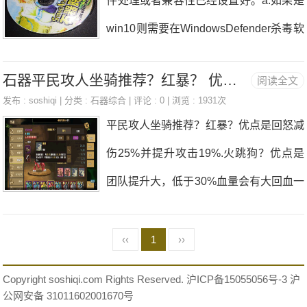
件处理或者兼容性已经设置好。a.如果是
PK场上D主角：熊类球类海龙类肥龙类
win10则需要在WindowsDefender杀毒软
飞马类偶简单把它们分成五大类 以狂
件，请将sa_8001.exe、sqsq.dll、assa.
暴融合为主题开始。
石器平民攻人坐骑推荐？红暴？ 优点是回怒减伤25%
阅读全文
exe、STWa.exe加入白名单范围。系统
——————————————————
发布 :
soshiqi
| 分类 :
石器综合
| 评论 : 0 | 浏览 : 1931次
提示：“读取储蓄档案失败。（code=4）”
平民攻人坐骑推荐？红暴？优点是回怒减
暴熊类： 风熊（狂暴） 主体：培罗多
解决方法：当遇到这个问题的时候，首选
伤25%并提升攻击19%.火跳狗？优点是
（6.4↑）客体1：鲁比/火牛客体2：克雷
重启电脑系统解决问题。系统提示：“读
团队提升大，低于30%血量会有大回血一
多（6.25↑） 合出来1般情况下上7基本
取储蓄档案失败。（code=5）”解决方
次并提升20%攻击火鹰？优点是70%概率
上是
法：当遇到这个问题的时候，找到shiqis
多一条命，并提升40%攻击，很可观猩
‹‹
1
››
hidai客户端安装目录，打开目录下的dat
猩？优点是逐渐叠加的伤害提升，最多到
Copyright soshiqi.com Rights Reserved.
沪ICP备15055056号-3
沪
e文件夹，删除savedata.dat文件即可。
60%机械鹰就不考虑了意见1：重新培养
公网安备 31011602001670号