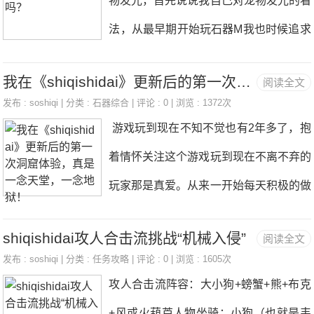
物发光，首先说说我自己对宠物发光的看
前面，防止大舌头爆炸混乱。一个奶妈，
法，从最早期开始玩石器M我也时候追求
偶尔需要加血用的。一个全体破防手，后
宠物发光的玩家，只要不发光就玩命洗
半程喷不动需要用到，提升输出伤害。我
我在《shiqishidai》更新后的第一次洞窟体验，真是一念天堂，一念地狱！
阅读全文
宠。玩了一年多以后，我对发光宠物看得
们队伍搭配是：一号：投石+大鹿坐骑
发布 :
soshiqi
| 分类 :
石器综合
| 评论 : 0 | 浏览 : 1372次
有些麻木了已经，现在也不再是去年9月
游戏玩到现在不知不觉也有2年多了，抱
+主输出鸡煲二号：奶妈+大象坐骑+辅输
份时候，看见竞技场一队发光宠物就害怕
着情怀关注这个游戏玩到现在不离不弃的
出鸡煲三号；buff人+狒狒坐骑+布克四
到想要逃跑。 我先说我自己的观点，宠
玩家那是真爱。从来一开始每天积极的做
号；buff人+大象坐骑+狒狒五号；投石
物只要属性能够收益最大化，发光不发光
各种任务，参与各种活动。每天努力升级
+葫芦坐骑【没鸡】+鸡煲主输出鸡煲带
根本无所谓。我也贴图贴出了自己的主战
shiqishidai攻人合击流挑战“机械入侵”
阅读全文
提升自己实力，做任务从来不挂机，也不
的符文；强势+猛力+残暴+致死强命+持
宠物，一大半都是不发光的宠物，比如我
发布 :
soshiqi
| 分类 :
任务攻略
| 评论 : 0 | 浏览 : 1605次
允许队友挂机，家族战更是积极参与，斗
久高速+精准+突破辅输出鸡煲雷同第三
攻人合击流阵容：大小狗+螃蟹+熊+布克
的羊年，羊年的攻防御面板是最重要的，
鸡打不过更是发奋图强，更新符文装备。
只鸡煲比另外2只鸡煲慢一点，做个收尾
+风或火葫芦人物坐骑：小狗（也就是韦