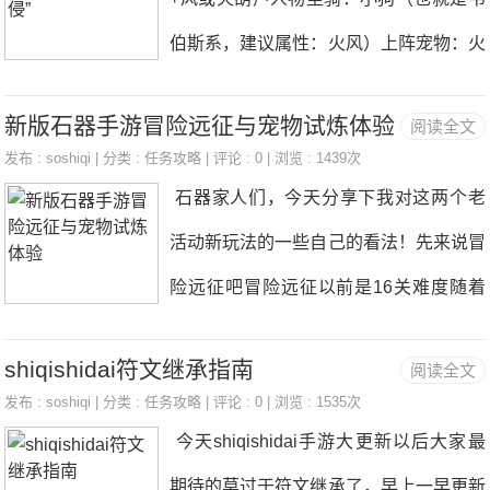
所以攻防一定要满，血保证的时候羊的生
然而到了今天小伙伴们也散了，“老婆”也
工作，前面2鸡煲么喷死的他来补。狒狒
伯斯系，建议属性：火风）上阵宠物：火
存，所以血最好也满，至于羊的敏捷，在
弃坑了，一条全程都是挂机的队友，斗鸡
速度
系韦伯斯（没错需要两只）、水螃蟹、风
前几个版本里我一直认为羊的敏捷是比较
也不怎么打了，甚至有时一条都不想打，
新版石器手游冒险远征与宠物试炼体验
阅读全文
或火狮子、风或火熊、布克使用顺序：第
重要的。螃蟹，羊这种不带敏捷符文的敏
每天除了罐头还是罐头。无尽组队都是
发布 :
soshiqi
| 分类 :
任务攻略
| 评论 : 0 | 浏览 : 1439次
一回合1、布克一速、使用技能绿幽幽的
捷图腾的宠物，如果敏满就意味着先手。
石器家人们，今天分享下我对这两个老
挂，更离谱的家族战连队长都是挂机的，
激素2、上阵韦伯斯破除防御上期辅助机
这很占优势。但是现在的版本出现了专
活动新玩法的一些自己的看法！先来说冒
我感觉除了每周的狩猎能有活人，基本看
械推荐说过，选择韦伯斯因为被动技能享
精，只要把专精的风属
险远征吧冒险远征以前是16关难度随着
不到了。不知道有没有小伙伴和我一样的
标记这里选择不单纯是因为共享标记的提
关卡95%的正常玩家应该是不能每次通关
感受？ 昨天一更新，就迫不及待的去打
高暴击率，核心反而是另外一个被动（义
shiqishidai符文继承指南
阅读全文
的。更新后关卡分了三档分别是冒险
洞窟，看着只差50个原石的我，就可以
气：10级效果29.6%概率进行一次援助攻
发布 :
soshiqi
| 分类 :
任务攻略
| 评论 : 0 | 浏览 : 1535次
级 地狱级 王者级： 冒险级这个建议大家
突破19了，还是非常激动的哈哈，进去
今天shiqishidai手游大更新以后大家最
击，同属性援助概率提升16.6%）3、人
都不用选图腾宠物除了暴龙剩下全部防
之前还特地询问了下大概产出，得到的回
期待的莫过于符文继承了，早上一早更新