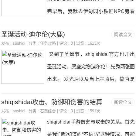
物召唤葫芦激励，激励到人物和螃蟹身上
御 一口气1-10全部一回合结束。非常的
复都是50+。莫名的兴奋进
完毕后，我就去伊甸园小铁匠NPC旁看
葫芦被动效果（开场舞：10级效果提升
简单。 地狱级难度略有上升但还是非常
了。人山人海啊，太热闹了。我没有急于
全体29.6%+226攻击，同系额外提高10.
简单。还是一只暴龙通关挂机即可。箱子
圣诞活动-迪尔伦(大鹿)
阅读全文
去继承自己的符文，自己的研究了一下。
6%）4、螃蟹单体技能5、狮子普通攻击
可随便选择技能。没有太大难度。 王者
发布 :
soshiqi
| 分类 :
任务攻略
| 评论 : 0 | 浏览 : 1613次
以下我和大家来分析一下符文继承的诀
因为是合击流，狮子是这套阵容的核心狮
又到了圣诞节，shiqishidai官方也开出
级也是远征里最后10关前8关都比较简单
窍，觉得我分析的还凑合的记得关注我的
子的被动技能狮子王和必杀技能奔袭决定
圣诞活动。麋鹿宠物迪尔伦！先秀两张图
但是要注意反伤宠物。不要被反死。第9
玩家圈，点我头像可以关注哟。 1.首先
关键性的作用6、熊普通攻击第
出来。 发光后以及当上座骑后，简直是
10关对面宠物的攻击明显有提高。注意
这是一个限时活动，时间是5天，大家不
个圣诞老人，而说到这只，不得不培养一
选好图腾。之前有较过大家优先选防御增
要超过时间以后再去继承。过期不候的，
shiqishidai攻击、防御和伤害的结算
阅读全文
下。如果你本身对于活动无尽想打高分的
加30%防御的攻击哪个图腾。这样相信7
千万不要忘记这点。 2.自用的话个人建
发布 :
soshiqi
| 分类 :
石器综合
| 评论 : 0 | 浏览 : 1591次
话，肯定是需要他的。 为什么呢，原因
shiqishidai手游伤害与攻击的关系。首先
议先打孔，再继承，因为130的打孔成本
在于他的被动技能！在先前一篇提到过，
是我们都知道的“不破防”这种情况，可能
远低于150的，150的远低于170的，没