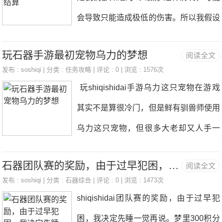
如何在无尽打高分。除了主要的输出手之
会导致只能造成极低的伤害。所以我假设
打孔就先继承了，那以后打孔的费用贵了
外，还需要部分宠物的被动。大鹿的被
这是一个阶段性的公式：1.不破防阶段，
几乎一倍！ 3.个人建议用没有进阶过的
动，就是个很大的关键。 可以看到，他
玩石器手游最初宠物乌力的梦想
阅读全文
只造成极低伤害（第一套伤害结算公式）
符文，强化等级非常低的符文去继承，因
的被动点满成为座骑后，能够提升三个目
发布 :
soshiqi
| 分类 :
任务攻略
| 评论 : 0 | 浏览 : 1576次
2.攻防差距不大的阶段，这个时候是否为
为继承后的符文抹去一切等级，进阶，词
玩shiqishidai手游乌力这只宠物在游戏
标的20%攻击，以及20%忽视反伤。 对
单纯的线性关系（第二套伤害结算公式）
条，只保留你的三
其实不是算很冷门，但是鲜有驯兽师使用
于单人无尽后期出现三只水甲，忽视反伤
3.攻击力远大于防御力的情况下，是否会
乌力这只宠物，但很多大老却又人手一
是必须要有的。不然伤敌一千自损三百，
有看不懂的爆炸输出（第三个伤害结算公
只，是情怀也好是后备也好。记得当初玩
得不偿失，甚至还会导致翻车，打个最低
式）由于团队赛中，部分选手的爆炸输出
石器团队赛的奖励，由于过早犯困，我决定先睡一觉再说。
阅读全文
时一出新手村遇敌的就是1级乌力宝宝，
分。 而大鹿则只需要当座骑，能够触发
让我比较意外，所以我暂时猜测可能在攻
发布 :
soshiqi
| 分类 :
石器综合
| 评论 : 0 | 浏览 : 1473次
是大多数玩家接触到的第一只野生宠，可
被动效果就好。不需要占用三个名额。&
shiqishidai团队赛的奖励，由于过早犯
击力远高于防御力的情况下，会有不同的
是因为成长太低无人问津，直到shiqishid
n
困，我决定先睡一觉再说。梦里300积分
伤害结算公式，但是否存在这个第三阶