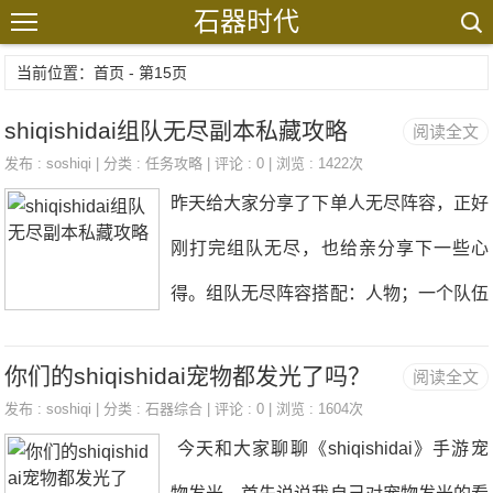
石器时代
当前位置：首页 - 第15页
shiqishidai组队无尽副本私藏攻略
阅读全文
发布 :
soshiqi
| 分类 :
任务攻略
| 评论 : 0 | 浏览 : 1422次
昨天给大家分享了下单人无尽阵容，正好
刚打完组队无尽，也给亲分享下一些心
得。组队无尽阵容搭配：人物；一个队伍
里要有一个坐骑大鹿，加忽视反伤和加攻
你们的shiqishidai宠物都发光了吗？
阅读全文
击，这个是固定给3个输出最高的。一个
发布 :
soshiqi
| 分类 :
石器综合
| 评论 : 0 | 浏览 : 1604次
投石，控制boss用，让他不出手节约时
今天和大家聊聊《shiqishidai》手游宠
间打怪一个进化，卡在2号速度输出宠物